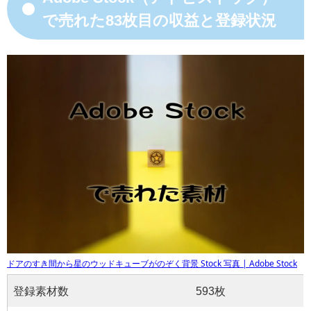
で売れた83枚目の収益と登録状況
ドアのすき間から星のウッドキューブがのぞく背景 Stock 写真 | Adobe Stock
登録素材数
593枚