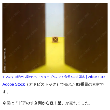
ドアのすき間から星のウッドキューブがのぞく背景 Stock 写真 | Adobe Stock
Adobe Stock
（アドビストック）
で売れた
83番目
の素材で
す。
今回は
「ドアのすき間から覗く星」
が売れました。