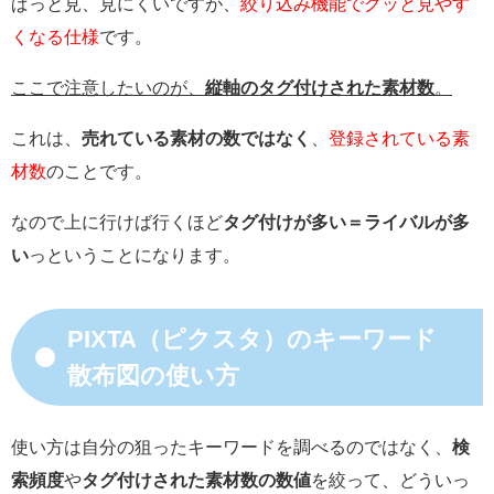
ぱっと見、見にくいですが、
絞り込み機能でグッと見やす
くなる仕様
です。
ここで注意したいのが、
縦軸のタグ付けされた素材数
。
これは、
売れている素材の数ではなく
、
登録されている素
材数
のことです。
なので上に行けば行くほど
タグ付けが多い＝ライバルが多
い
っということになります。
PIXTA（ピクスタ）のキーワード
散布図の使い方
使い方は自分の狙ったキーワードを調べるのではなく、
検
索頻度
や
タグ付けされた素材数の数値
を絞って、どういっ