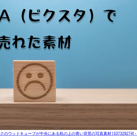
ウッドキューブが中央にある机の上の青い背景の写真素材 [107329274] - P