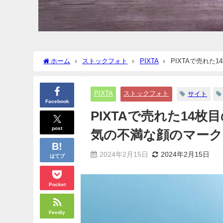
ホーム
ストックフォト
PIXTA
PIXTAで売れ
ブ」
PIXTA
ストックフォト
サイト
Facebook
PIXTAで売れた14
post
気の不満な顔のマー
2024年2月15日
2024年2月15日
はてブ
Pocket
Feedly