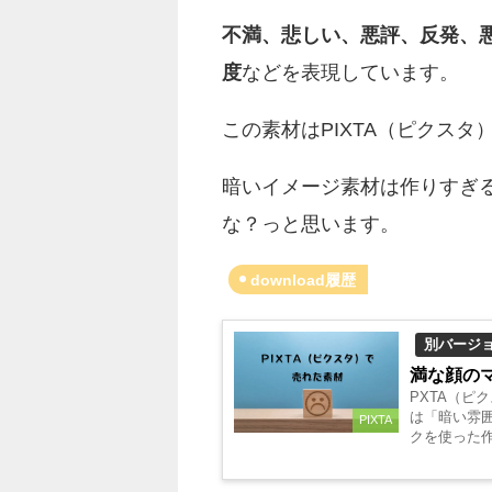
不満、悲しい、悪評、反発、
度
などを表現しています。
この素材はPIXTA（ピクス
暗いイメージ素材は作りすぎ
な？っと思います。
download履歴
別バージ
満な顔の
PXTA（ピ
は「暗い雰
PIXTA
クを使った作
●PIXTA