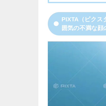
PIXTA（ピク
囲気の不満な顔