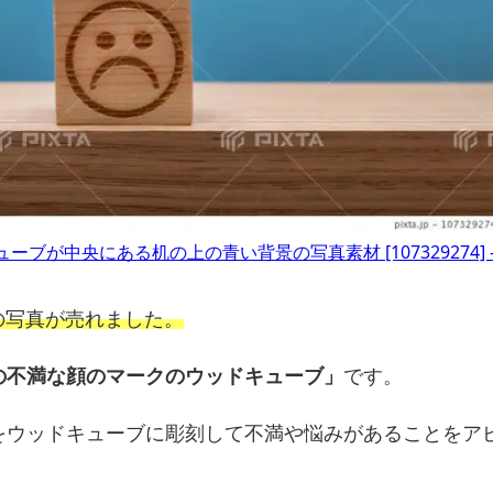
が中央にある机の上の青い背景の写真素材 [107329274] 
の写真が売れました。
の不満な顔のマークのウッドキューブ」
です。
をウッドキューブに彫刻して不満や悩みがあることをア