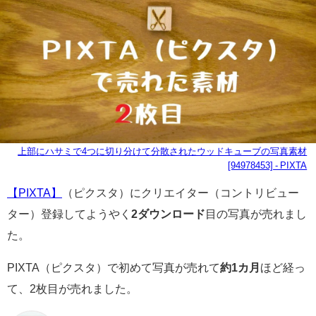
上部にハサミで4つに切り分けて分散されたウッドキューブの写真素材
[94978453] - PIXTA
【PIXTA】
（ピクスタ）にクリエイター（コントリビュー
ター）登録してようやく
2ダウンロード
目の写真が売れまし
た。
PIXTA（ピクスタ）で初めて写真が売れて
約1カ月
ほど経っ
て、2枚目が売れました。