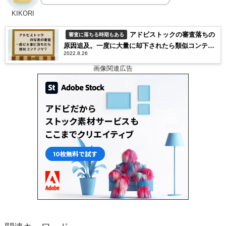
KIKORI
アドビストックの審査落ちの
審査に落ちる時期もある
原因追及。一度に大量に却下されたら類似コンテン
2022.8.26
ツばかりでAdobeが不満？
画像関連広告